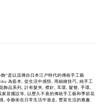
小飾”是以流傳自日本江户時代的傳統手工藝
 Zaiku 為藍本, 從生活中感悟, 用細緻技巧, 純手工
飾品系列, 計有髮夾, 襟針, 耳環, 髮簪, 手環,
飾或家居擺設等, 以歷久不衰的傳統手工藝和季節花
感, 令藝術在日常生活中遊走, 豐富生活的雅趣.