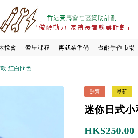
移
至
主
內
容
休悅會
耆星課程
再就業準備
傲齡手作市場
環-紅白間色
熱賣
最新
迷你日式小
HK$
250.00