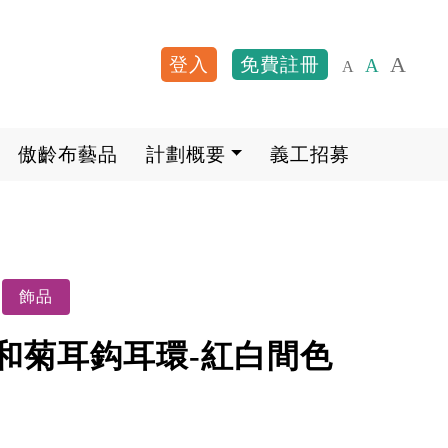
A
登入
免費註冊
A
A
User account me
傲齡布藝品
計劃概要
義工招募
飾品
和菊耳鈎耳環-紅白間色