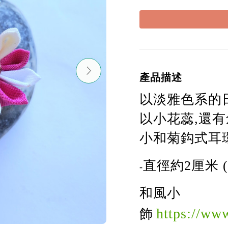
產品描述
以淡雅色系的
以小花蕊,還有
小和菊鈎式耳
直徑約2厘米 
-
和
風
小
https://ww
飾