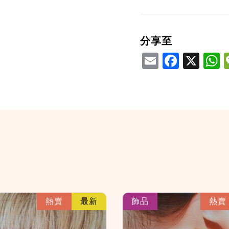
分享至
Email
Facebook
X
W
link
熱賣
最新
飾品
熱賣