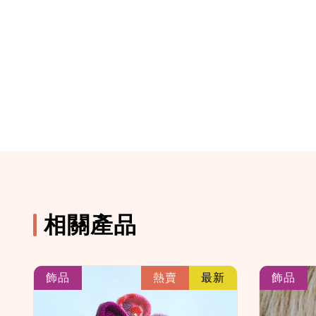
相關產品
k
link
飾品
熱賣
最新
飾品