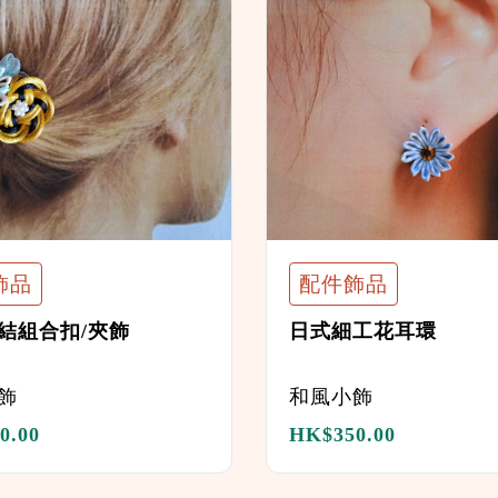
飾品
配件飾品
結組合扣/夾飾
日式細工花耳環
飾
和風小飾
0.00
HK$
350.00