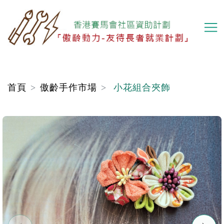
移
至
主
內
容
首頁
傲齡手作市場
小花組合夾飾