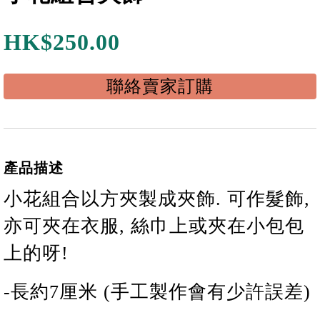
HK$
250.00
聯絡賣家訂購
產品描述
小花
組合
以方夾製成夾飾. 可作髮飾,
亦可夾在衣服, 絲巾上或夾在小包包
上的呀!
-長
約
7
厘米 (手工製作會有少許誤差)