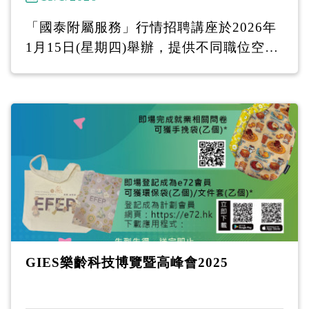
「國泰附屬服務」行情招聘講座於2026年
1月15日(星期四)舉辦，提供不同職位空缺
予50+中高齡人士申請！ 馬上致電或Whats
App 2386-7066 報名！ -----------------------
-------- 「國泰附屬服務」行情招聘講座 1
月15日(四)︱下午2時30分 地址：耆康會
陳登匯駿天地 九龍油麻地東莞街16號駿發
花園I 號地舖 ------------------------------- 招
聘會提供不同顧客服務助理的職位： 航膳
服務主任、輕型貨車司機、維修技術員、
航機交接統籌員、飛機裝卸督察、見習管
理培訓生 (廠房前線管理)等 ------------------
GIES樂齡科技博覽暨高峰會2025
-------------