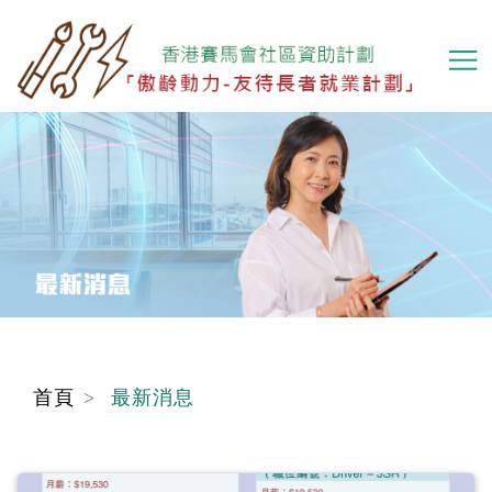
移
至
主
內
容
首頁
最新消息