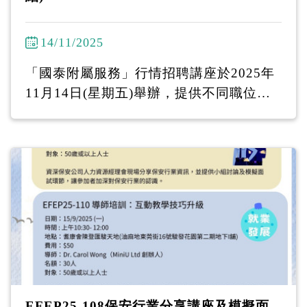
14/11/2025
「國泰附屬服務」行情招聘講座於2025年
11月14日(星期五)舉辦，提供不同職位空
缺予50+中高齡人士申請！ 馬上致電或Wh
atsApp 2386-7066 報名！ --------------------
----------- 「國泰附屬服務」行情招聘講座
11月14日(五)︱下午2時30分 地址：耆康
會陳登匯駿天地 九龍油麻地東莞街16號駿
發花園I 號地舖 -------------------------------
招聘會提供不同顧客服務助理的職位： 航
膳服務主任、輕型貨車司機、維修技術
員、航機交接統籌員、飛機裝卸督察、見
習管理培訓生 (廠房前線管理)等 ------------
EFEP25-108保安行業分享講座及模擬面