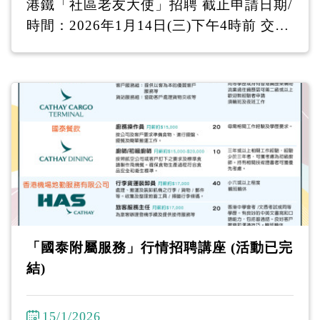
港鐵「社區老友大使」招聘 截止申請日期/
時間：2026年1月14日(三)下午4時前 交表
方式 (1) 親身/投寄到：香港耆康老人福利
會陳登匯駿天地 - 油麻地東莞街16號駿發
花園第二期地下I舖 (2) 電郵至 efep@sage.
org.hk ------------------------------- 工作車
站：鑽石山、灣仔、油麻地、何文田、葵
芳、九龍灣、西九龍、大棠路(輕鐵) 職務
簡介： •在車站協助乘客─尤其是長者乘客
•於車站大堂或月台主動為乘客提供關懷備
至的服務及提供協助，包括解答乘客查詢
等 •向乘客介紹港鐵系統設施及推廣安全訊
「國泰附屬服務」行情招聘講座 (活動已完
息 •執行上司指派之職務 ----------------------
結)
--------- 如有疑問請致電 2386-7066與本計
劃職員聯絡 。 下載職位申請表
15/1/2026