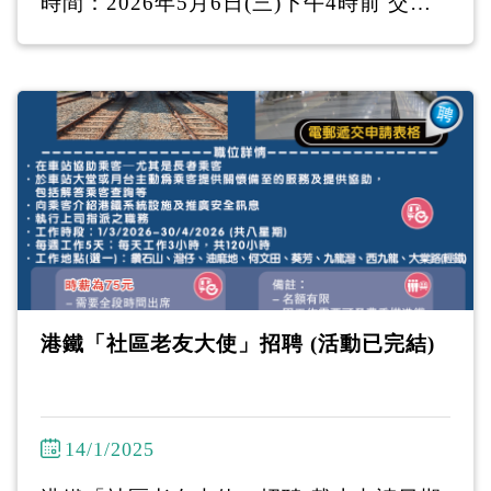
時間：2026年5月6日(三)下午4時前 交表
方式 (1) 親身/投寄到：香港耆康老人福利
會陳登匯駿天地 - 油麻地東莞街16號駿發
花園第二期地下I舖 (2) 電郵至 efep@sage.
org.hk ------------------------------- 工作車
站：黃大仙、深水埗、葵興、元朗、鰂魚
涌、長沙灣、西九龍、屯門（輕鐵） 職務
簡介： •在車站協助乘客─尤其是長者乘客
•於車站大堂或月台主動為乘客提供關懷備
至的服務及提供協助，包括解答乘客查詢
等 •向乘客介紹港鐵系統設施及推廣安全訊
港鐵「社區老友大使」招聘 (活動已完結)
息 •執行上司指派之職務 ----------------------
--------- 如有疑問請致電 2386-7066與本計
劃職員聯絡 。 下載職位申請表
14/1/2025