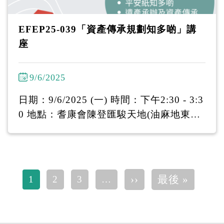
EFEP25-039「資產傳承規劃知多啲」講
座
9/6/2025
日期：9/6/2025 (一) 時間：下午2:30 - 3:3
0 地點：耆康會陳登匯駿天地(油麻地東莞
街16號駿發花園第二期地下I舖) 費用：免
費 導師：財務策劃師William Cheng及廖
展文律師 名額：30人 對象：50歲或以上
人士 財務策劃師及律師會於講座向參加者
Pagination
下一頁
Last pa
››
最後 »
1
2
3
…
分享： 1）平安紙知多啲 2）遺產承辦及資
產傳承及 3）保險傳承功能