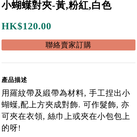
小蝴蠂對夾-黃,粉紅,白色
HK$
120.00
聯絡賣家訂購
產品描述
用羅紋帶及緞帶為材料, 手工捏出小
蝴蠂,配上方夾成對飾. 可作髮飾, 亦
可夾在衣領, 絲巾上或夾在小包包上
的呀!