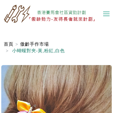
移
至
主
內
容
首頁
傲齡手作市場
小蝴蠂對夾-黃,粉紅,白色