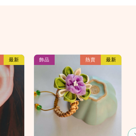
link
link
最新
飾品
熱賣
最新