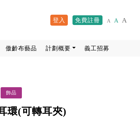
A
登入
免費註冊
A
A
User account me
傲齡布藝品
計劃概要
義工招募
飾品
耳環(可轉耳夾)