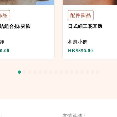
飾品
配件飾品
結組合扣/夾飾
日式細工花耳環
飾
和風小飾
0.00
HK$
350.00
：
友情連結：