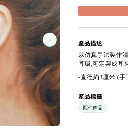
產品描述
以仿真手法製作
耳環
,
可定
製
成耳
-直徑約
3
厘米 (
產品標籤
配件飾品