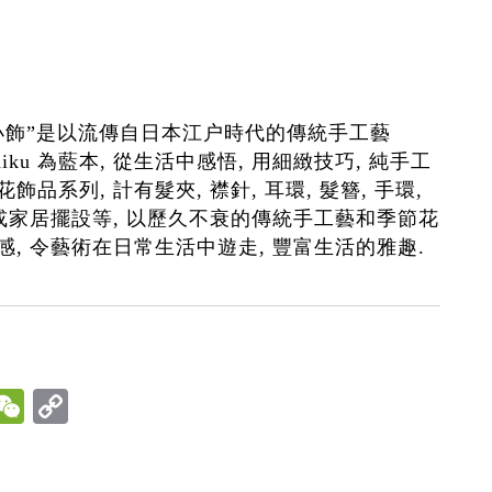
小飾”是以流傳自日本江户時代的傳統手工藝
 Zaiku 為藍本, 從生活中感悟, 用細緻技巧, 純手工
飾品系列, 計有髮夾, 襟針, 耳環, 髮簪, 手環,
飾或家居擺設等, 以歷久不衰的傳統手工藝和季節花
感, 令藝術在日常生活中遊走, 豐富生活的雅趣.
hatsApp
WeChat