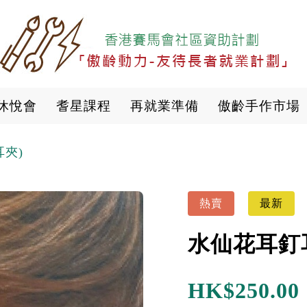
移
至
主
內
容
休悅會
耆星課程
再就業準備
傲齡手作市場
夾)
熱賣
最新
水仙花耳釘
HK$
250.00