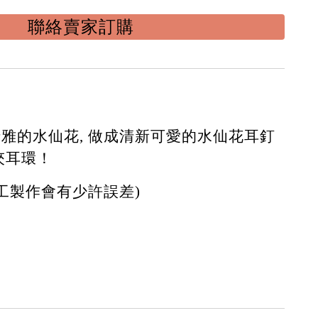
聯絡賣家訂購
清雅的水仙花
,
做成清新可愛的
水仙花耳釘
夾
耳環！
手工製作會有少許誤差)