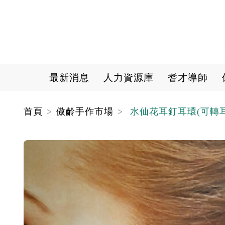
Main navigation
最新消息
人力資源庫
耆才導師
首頁
傲齡手作市場
水仙花耳釘耳環(可轉耳