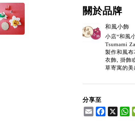
關於品牌
和風小飾
小店“和風
Tsumami
製作和風布花
衣飾, 掛
草寄寓的美
分享至
Email
Facebook
X
W