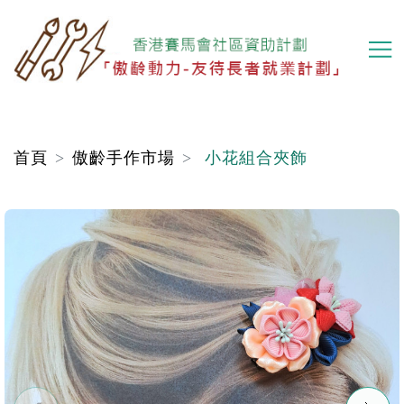
移
至
主
內
容
首頁
傲齡手作市場
小花組合夾飾