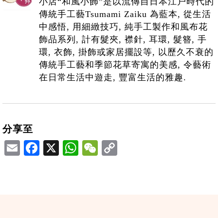
小店“和風小飾”是以流傳自日本江户時代的
傳統手工藝Tsumami Zaiku 為藍本, 從生活
中感悟, 用細緻技巧, 純手工製作和風布花
飾品系列, 計有髮夾, 襟針, 耳環, 髮簪, 手
環, 衣飾, 掛飾或家居擺設等, 以歷久不衰的
傳統手工藝和季節花草寄寓的美感, 令藝術
在日常生活中遊走, 豐富生活的雅趣.
分享至
Email
Facebook
X
WhatsApp
WeChat