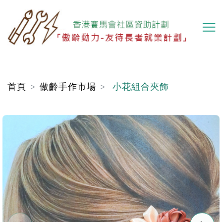
移
至
主
內
容
首頁
傲齡手作市場
小花組合夾飾