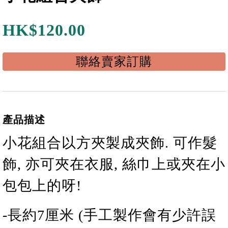
HK$
120.00
聯絡賣家訂購
產品描述
小花
組合
以方夾製成夾飾. 可作髮
飾, 亦可夾在衣服, 絲巾上或夾在小
包包上的呀!
-長
約
7
厘米 (手工製作會有少許誤