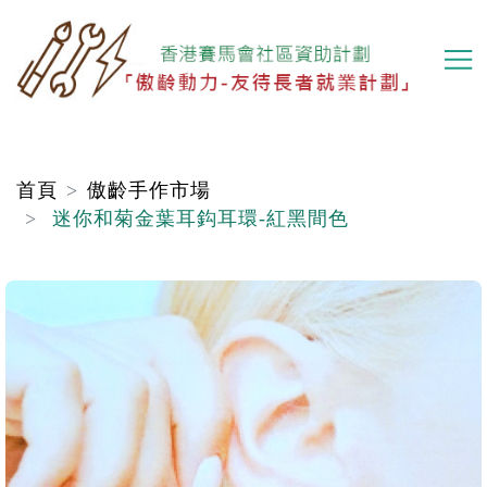
移
至
主
內
容
首頁
傲齡手作市場
迷你和菊金葉耳鈎耳環-紅黑間色