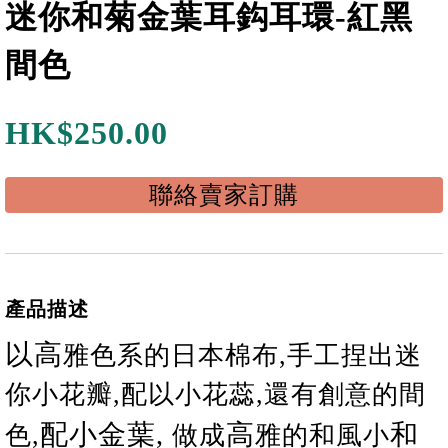
迷你和菊金葉耳鈎耳環-紅黑
間色
HK$
250.00
聯絡賣家訂購
產品描述
以
高
雅色系的日本棉布,手工捏出迷
你小花瓣,配以小花蕊,還有創意的間
配小金葉
,
高
和
色,
做成
雅的和風小