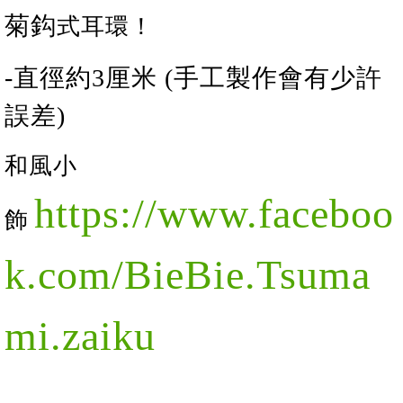
菊
鈎
式耳環！
-直徑約
3
厘米 (手工製作會有少許
誤差)
和
風
小
https://www.faceboo
飾
k.com/BieBie.Tsuma
mi.zaiku