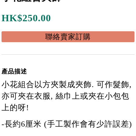
HK$
250.00
聯絡賣家訂購
產品描述
小花
組合
以方夾製成夾飾. 可作髮飾,
亦可夾在衣服, 絲巾上或夾在小包包
上的呀!
-長
約
6
厘米 (手工製作會有少許誤差)