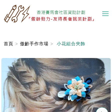
移
至
主
內
容
首頁
傲齡手作市場
小花組合夾飾