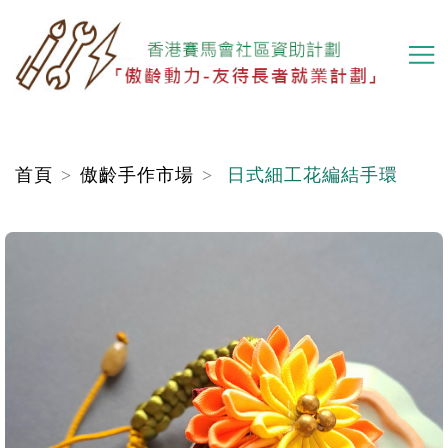
移
至
主
內
容
首頁
傲齡手作市場
日式細工花編結手環