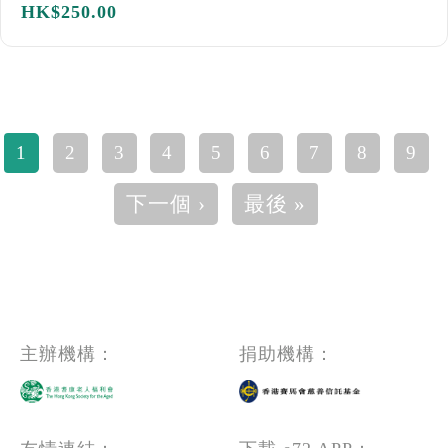
HK$
250.00
Pagination
1
2
3
4
5
6
7
8
9
下一頁
Last page
下一個 ›
最後 »
主辦機構：
捐助機構：