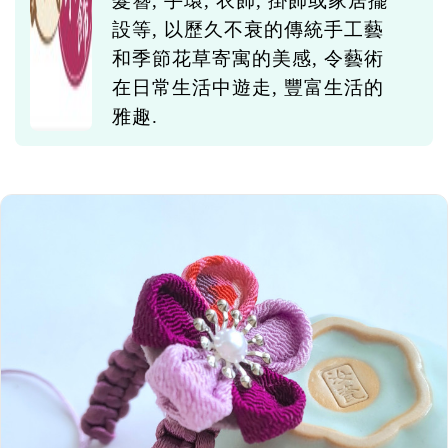
髮簪, 手環, 衣飾, 掛飾或家居擺
設等, 以歷久不衰的傳統手工藝
和季節花草寄寓的美感, 令藝術
在日常生活中遊走, 豐富生活的
雅趣.