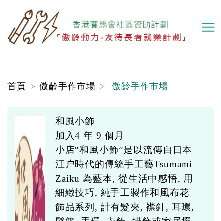
移
至
主
內
容
首頁
傲齡手作市場
傲齡手作市場
和風小飾
加入4 年 9 個月
小店“和風小飾”是以流傳自日本
江户時代的傳統手工藝Tsumami
Zaiku 為藍本, 從生活中感悟, 用
細緻技巧, 純手工製作和風布花
飾品系列, 計有髮夾, 襟針, 耳環,