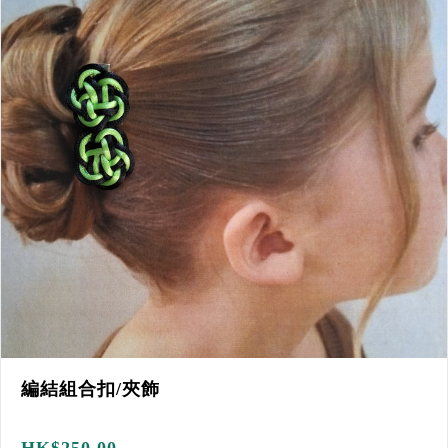
編結組合扣/夾飾
HK$
250.00