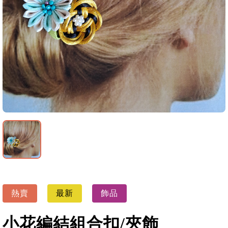
熱賣
最新
飾品
小花編結組合扣/夾飾