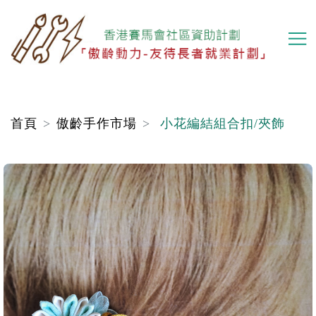
移
至
主
內
容
首頁
傲齡手作市場
小花編結組合扣/夾飾