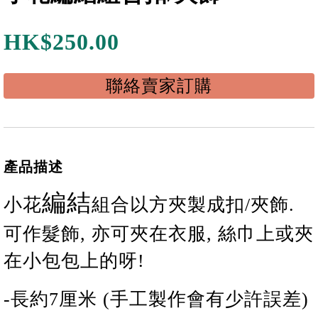
HK$
250.00
聯絡賣家訂購
產品描述
編結
小花
組合
以方夾製成扣/夾飾.
可作髮飾, 亦可夾在衣服, 絲巾上或夾
在小包包上的呀!
-長
約
7
厘米 (手工製作會有少許誤差)