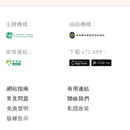
主辦機構：
捐助機構：
友情連結：
下載 e72 APP：
Footer menu
網站指南
有用連結
常見問題
聯絡我們
免責聲明
私隱政策
版權告示