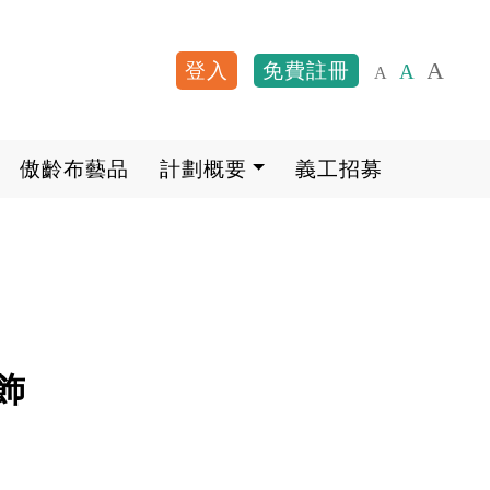
A
登入
免費註冊
A
A
User account me
傲齡布藝品
計劃概要
義工招募
飾