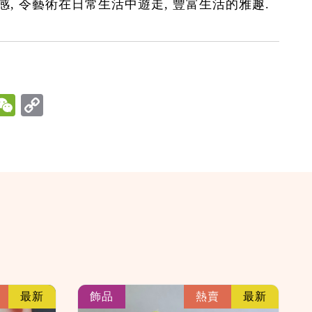
感, 令藝術在日常生活中遊走, 豐富生活的雅趣.
hatsApp
WeChat
link
link
最新
飾品
熱賣
最新