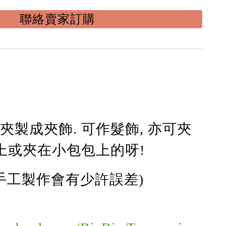
聯絡賣家訂購
夾製成夾飾. 可作髮飾, 亦可夾
巾上或夾在小包包上的呀!
(手工製作會有少許誤差)