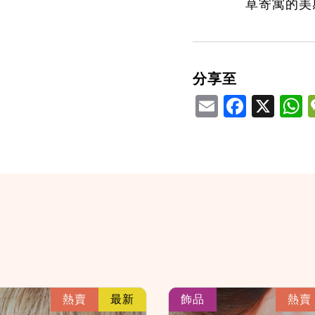
草寄寓的美
分享至
Email
Facebook
X
W
link
熱賣
最新
飾品
熱賣