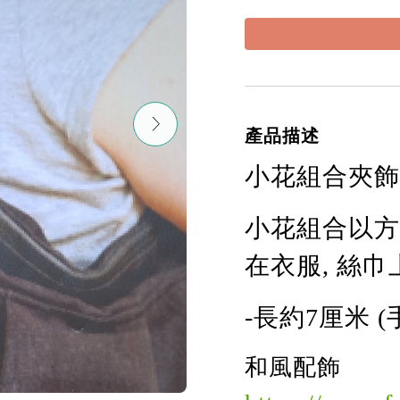
產品描述
小花組合夾飾
小花
組合
以方
在衣服, 絲
-長
約
7
厘米 
和風配飾