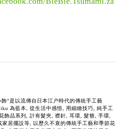
facebook.com/BieBie.Tsumami.za
小飾”是以流傳自日本江户時代的傳統手工藝
 Zaiku 為藍本, 從生活中感悟, 用細緻技巧, 純手工
飾品系列, 計有髮夾, 襟針, 耳環, 髮簪, 手環,
飾或家居擺設等, 以歷久不衰的傳統手工藝和季節花