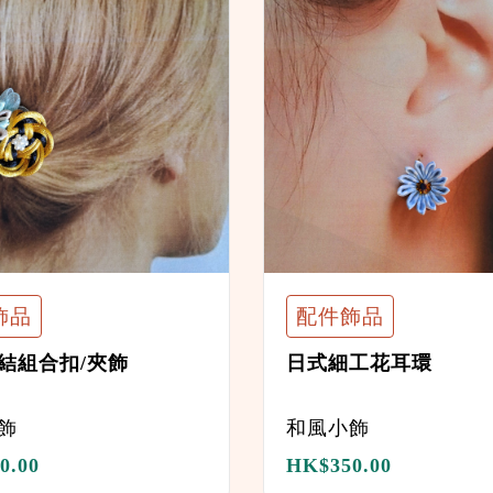
飾品
配件飾品
結組合扣/夾飾
日式細工花耳環
飾
和風小飾
0.00
HK$
350.00