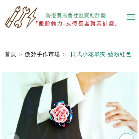
移
至
主
內
容
首頁
傲齡手作市場
日式小花單夾-藍粉紅色