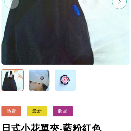
熱賣
最新
飾品
日式小花單夾-藍粉紅色