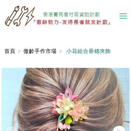
移
至
主
內
容
首頁
傲齡手作市場
小花組合垂穗夾飾