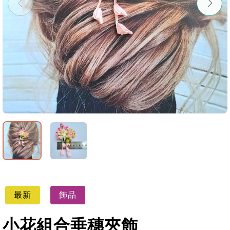
最新
飾品
小花組合垂穗夾飾