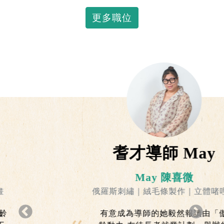
更多職位
耆才導師 May
May 陳喜微
俄羅斯刺繡｜絨毛條製作｜立體啫哩花
有意成為導師的她毅然報讀由「傲
Previous
下一頁