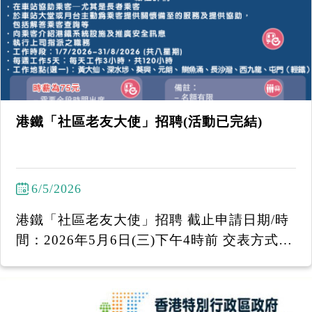
------------------- 「國泰附屬服務」行情招聘講
座 2026年5月26日(二)︱下午2時30分至下午4
時 地址：耆康會陳登匯駿天地 九龍油麻地東
莞街16號駿發花園I 號地舖 ----------------------
--------- 招聘講座提供不同的職位空缺：
港鐵「社區老友大使」招聘(活動已完結)
6/5/2026
港鐵「社區老友大使」招聘 截止申請日期/時
間：2026年5月6日(三)下午4時前 交表方式
(1) 親身/投寄到：香港耆康老人福利會陳登匯
駿天地 - 油麻地東莞街16號駿發花園第二期地
下I舖 (2) 電郵至 efep@sage.org.hk ------------