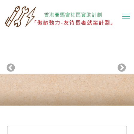
移
至
主
內
容
Previous
下一頁