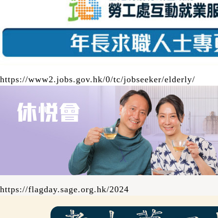
------------------- 工作車站：黃大仙、深水埗、
葵興、元朗、鰂魚涌、長沙灣、西九龍、屯門
（輕鐵） 職務簡介： •在車站協助乘客─尤其
是長者乘客 •於車站大堂或月台主動為乘客提
供關懷備至的服務及提供協助，包括解答乘客
查詢等 •向乘客介紹港鐵系統設施及推廣安全
https://www2.jobs.gov.hk/0/tc/jobseeker/elderly/
訊息 •執行上司指派之職務 -----------------------
-------- 如有疑問請致電 2386-7066與本計劃
職員聯絡 。 下載職位申請表
https://flagday.sage.org.hk/2024