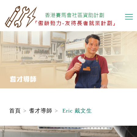
移
至
主
內
容
首頁
耆才導師
Eric 戴文生