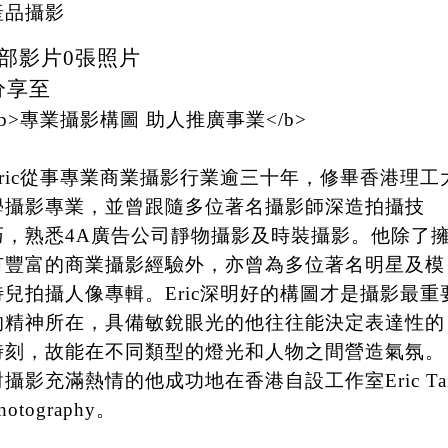
產品攝影
部影片
0
張照片
分享至
<b>專業攝影構圖 助人推廣事業</b>
Eric從事專業商業攝影行業逾三十年，修畢香港理工
學攝影專業，並曾跟隨多位著名攝影師深造拍攝技
巧，熟悉4A廣告公司靜物攝影及時裝攝影。他除了
有豐富的商業攝影經驗外，亦曾為多位著名明星及模
特兒拍攝人像專輯。Eric深明好的構圖才是攝影最重
的精神所在，具備敏銳眼光的他往往能決定表達性的
時刻，故能在不同類型的燈光和人物之間營造氣氛。
對攝影充滿熱情的他成功地在香港自設工作室Eric Ta
hotography。