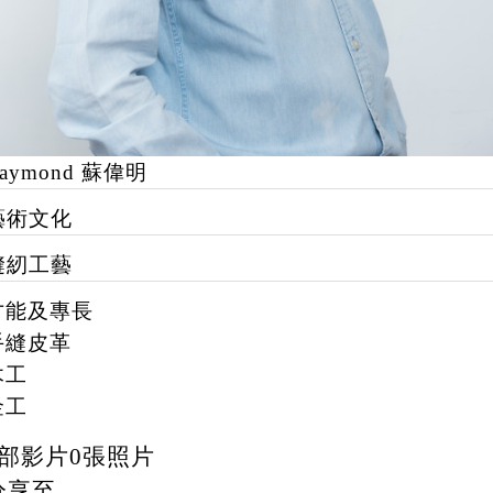
aymond 蘇偉明
藝術文化
縫紉工藝
才能及專長
手縫皮革
木工
金工
部影片
0
張照片
分享至