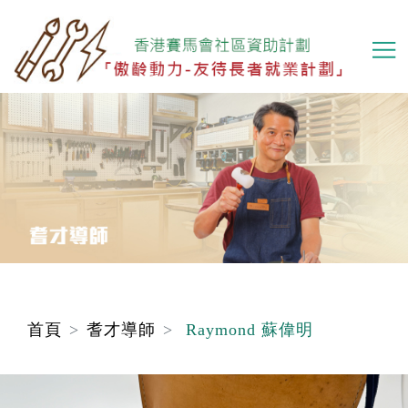
移
至
主
內
容
首頁
耆才導師
Raymond 蘇偉明