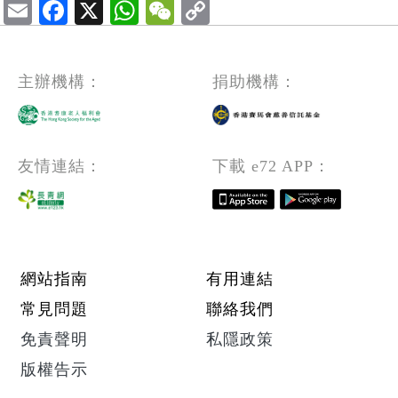
Email
Facebook
X
WhatsApp
WeChat
主辦機構：
捐助機構：
友情連結：
下載 e72 APP：
Footer menu
網站指南
有用連結
常見問題
聯絡我們
免責聲明
私隱政策
版權告示