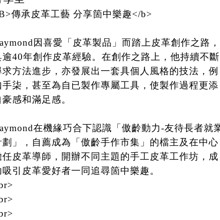
<B>傳承皮革工藝 分享箇中樂趣</b>
Raymond因喜愛「皮革製品」而踏上皮革創作之路，
具逾40年創作皮革經驗。在創作之路上，他持續不斷
尋求方法進步，亦發展出一套具個人風格的技法，例
如手柒，甚至為自已製作專屬工具，使製作過程更添
自豪感和滿足感。
Raymond在機緣巧合下認識「傲齡動力-友待長者就
計劃」，自薦成為「傲齡手作市集」的檔主及在中心
擔任皮革導師，開辦不同主題的手工皮革工作坊，成
功吸引皮革愛好者一同追尋箇中樂趣。
br>
br>
br>