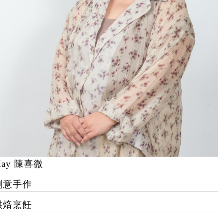
ay 陳喜微
創意手作
烘焙烹飪