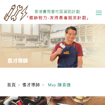
移
至
主
內
容
首頁
耆才導師
May 陳喜微