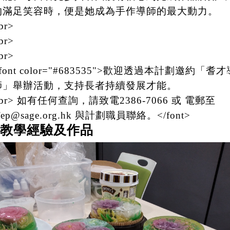
的滿足笑容時，便是她成為手作導師的最大動力。
br>
br>
br>
font color="#683535">歡迎透過本計劃邀約「耆才
師」舉辦活動，支持長者持續發展才能。
br> 如有任何查詢，請致電2386-7066 或 電郵至
fep@sage.org.hk 與計劃職員聯絡。</font>
教學經驗及作品