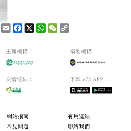
Email
Facebook
X
WhatsApp
WeChat
主辦機構：
捐助機構：
友情連結：
下載 e72 APP：
Footer menu
網站指南
有用連結
常見問題
聯絡我們