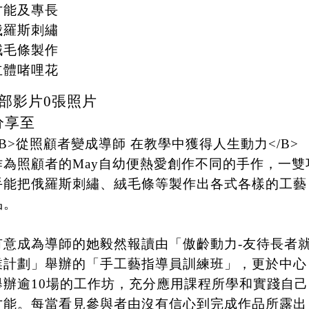
才能及專長
俄羅斯刺繡
絨毛條製作
立體啫哩花
部影片
0
張照片
分享至
<B>從照顧者變成導師 在教學中獲得人生動力</B>
作為照顧者的May自幼便熱愛創作不同的手作，一雙
手能把俄羅斯刺繡、絨毛條等製作出各式各樣的工藝
品。
有意成為導師的她毅然報讀由「傲齡動力-友待長者
業計劃」舉辦的「手工藝指導員訓練班」，更於中心
舉辦逾10場的工作坊，充分應用課程所學和實踐自己
才能。每當看見參與者由沒有信心到完成作品所露出