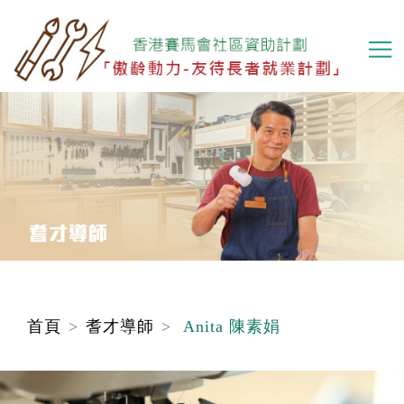
移
至
主
內
容
首頁
耆才導師
Anita 陳素娟