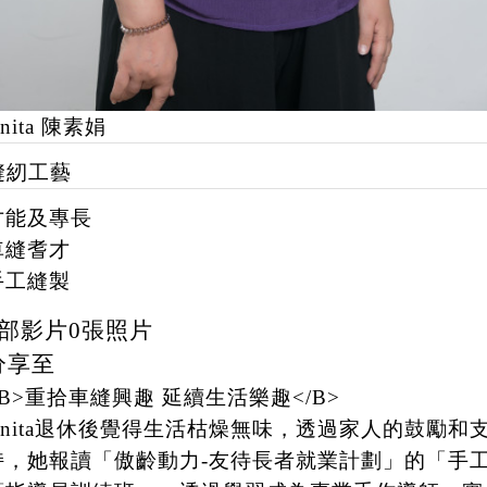
nita 陳素娟
縫紉工藝
才能及專長
車縫耆才
手工縫製
部影片
0
張照片
分享至
<B>重拾車縫興趣 延續生活樂趣</B>
Anita退休後覺得生活枯燥無味，透過家人的鼓勵和
持，她報讀「傲齡動力-友待長者就業計劃」的「手