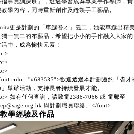
藝指導員訓練班」，透過學習成為專業手作導師，實
踐教學內容，同時重新創作及縫製手工藝品。
Anita更是計劃的「車縫耆才」義工，她能車縫出精
且獨一無二的布藝品，希望把小小的手作融入大家的
生活中，成為愉快元素！
br>
br>
br>
font color="#683535">歡迎透過本計劃邀約「耆才
師」舉辦活動，支持長者持續發展才能。
br> 如有任何查詢，請致電2386-7066 或 電郵至
fep@sage.org.hk 與計劃職員聯絡。</font>
教學經驗及作品