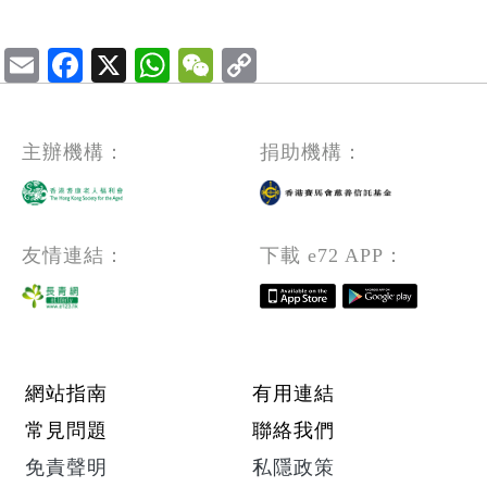
Email
Facebook
X
WhatsApp
WeChat
主辦機構：
捐助機構：
友情連結：
下載 e72 APP：
Footer menu
網站指南
有用連結
常見問題
聯絡我們
免責聲明
私隱政策