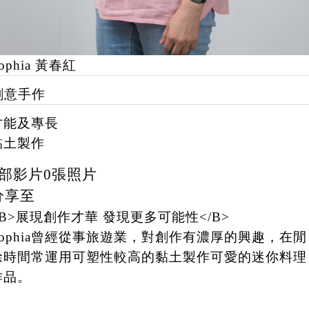
ophia 黃春紅
創意手作
才能及專長
黏土製作
部影片
0
張照片
分享至
<B>展現創作才華 發現更多可能性</B>
Sophia曾經從事旅遊業，對創作有濃厚的興趣，在閒
餘時間常運用可塑性較高的黏土製作可愛的迷你料理
作品。