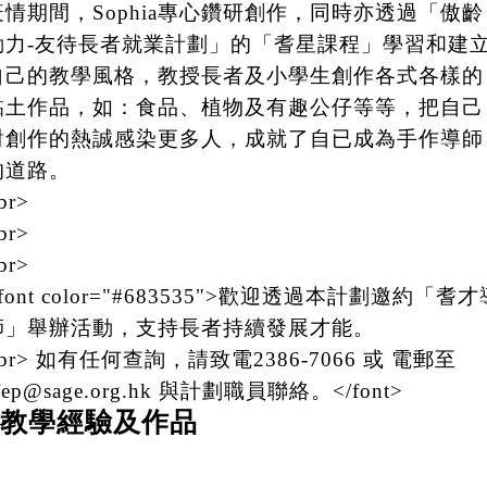
疫情期間，Sophia專心鑽研創作，同時亦透過「傲齡
動力-友待長者就業計劃」的「耆星課程」學習和建
自己的教學風格，教授長者及小學生創作各式各樣的
黏土作品，如：食品、植物及有趣公仔等等，把自己
對創作的熱誠感染更多人，成就了自已成為手作導師
的道路。
br>
br>
br>
font color="#683535">歡迎透過本計劃邀約「耆才
師」舉辦活動，支持長者持續發展才能。
br> 如有任何查詢，請致電2386-7066 或 電郵至
fep@sage.org.hk 與計劃職員聯絡。</font>
教學經驗及作品