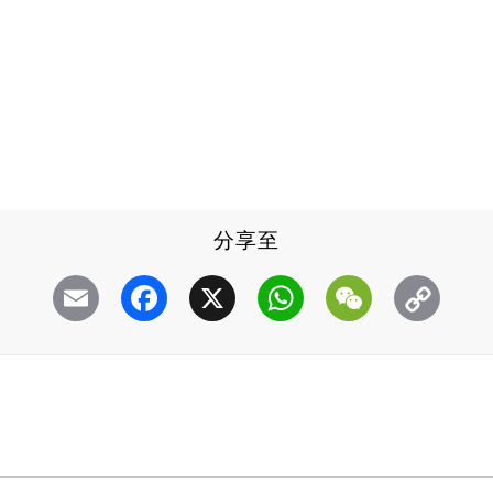
分享至
Email
Facebook
X
WhatsApp
WeChat