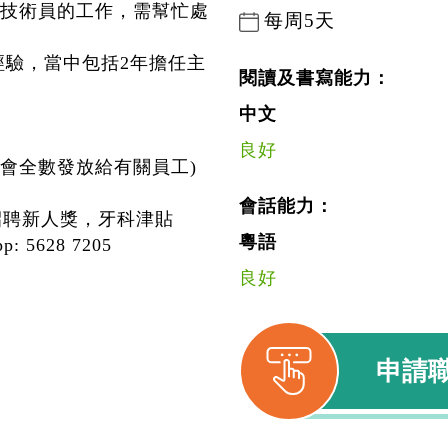
技術員的工作，需幫忙處
每周5天
經驗，當中包括2年擔任主
閱讀及書寫能力：
中文
良好
貼會全數發放給有關員工)
會話能力：
開招聘新人獎，牙科津貼
粵語
 5628 7205
良好
申請