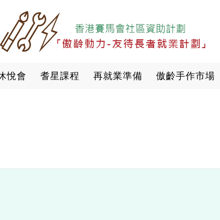
移
至
主
內
容
休悅會
耆星課程
再就業準備
傲齡手作市場