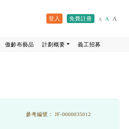
A
登入
免費註冊
A
A
User account me
傲齡布藝品
計劃概要
義工招募
參考編號：
JF-0000035012