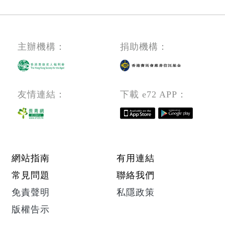
職,
中
文
\英
主辦機構：
捐助機構：
文
\數
學
友情連結：
下載 e72 APP：
科)
Footer menu
網站指南
有用連結
常見問題
聯絡我們
免責聲明
私隱政策
版權告示