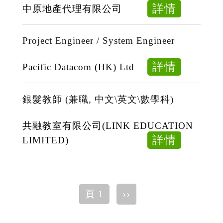
人
about
詳情
中原地產代理有限公司
力
助
資
理
Project Engineer / System Engineer
源
行
助
政
about
詳情
Pacific Datacom (HK) Ltd
理
主
Project
任
Enginee
銀髮教師 (兼職, 中文\英文\數學科)
/
System
共融教室有限公司(LINK EDUCATION
Enginee
about
詳情
LIMITED)
銀
髮
教
Pagination
下
››
頁 1
師
一
(兼
頁