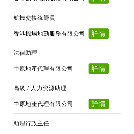
督
飛
察
機
航機交接統籌員
*
裝
卸
about
詳情
香港機場地勤服務有限公司
督
航
察
機
法律助理
交
接
about
詳情
中原地產代理有限公司
統
法
籌
律
高級 / 人力資源助理
員
助
理
about
詳情
中原地產代理有限公司
高
級
助理行政主任
/