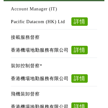
Account Manager (IT)
about
詳情
Pacific Datacom (HK) Ltd
Account
Manage
接載服務督察
(IT)
about
詳情
香港機場地勤服務有限公司
接
載
裝卸控制督察*
服
務
about
詳情
香港機場地勤服務有限公司
督
裝
察
卸
飛機裝卸督察
控
制
about
詳情
香港機場地勤服務有限公司