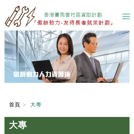
移
至
主
內
容
首頁
大專
大專