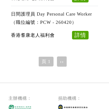
WWS
-
理
日
-
260608
(兼
間
日間護理員 Day Personal Care Worker
260623
職)
職
（職位編號：PCW - 260420）
工
Day
about
詳情
香港耆康老人福利會
Workma
日
II
間
（職
護
Pagination
位
下
››
頁 1
理
一
編
員
頁
號：
Day
WII
Persona
-
Care
260420
Worker
主辦機構：
捐助機構：
（職