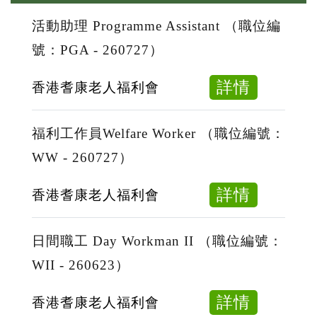
活動助理 Programme Assistant （職位編
號：PGA - 260727）
about
詳情
香港耆康老人福利會
活
動
福利工作員Welfare Worker （職位編號：
助
WW - 260727）
理
Progra
about
詳情
香港耆康老人福利會
Assistan
福
（職
利
日間職工 Day Workman II （職位編號：
位
工
WII - 260623）
編
作
號：
員
about
詳情
香港耆康老人福利會
PGA