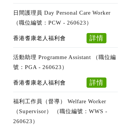
Welfare
日
-
Worker
間
日間護理員 Day Personal Care Worker
260727
（職
職
（職位編號：PCW - 260623）
位
工
編
Day
about
詳情
香港耆康老人福利會
號：
Workma
日
WW
II
間
活動助理 Programme Assistant （職位編
-
（職
護
號：PGA - 260623）
260727
位
理
編
員
about
詳情
香港耆康老人福利會
號：
Day
活
WII
Persona
動
福利工作員（督導） Welfare Worker
-
Care
助
（Supervisor） （職位編號：WWS -
260623
Worker
理
260623）
（職
Progra