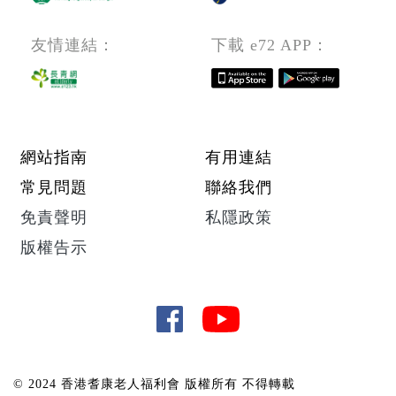
位
編
友情連結：
下載 e72 APP：
號：
PCW
-
260420
Footer menu
網站指南
有用連結
常見問題
聯絡我們
免責聲明
私隱政策
版權告示
© 2024 香港耆康老人福利會 版權所有 不得轉載