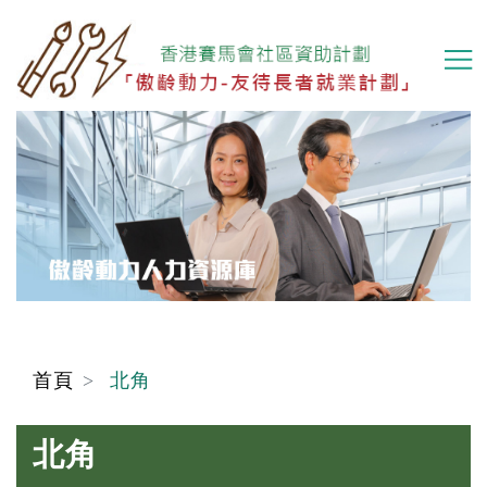
移
至
主
內
容
首頁
北角
北角