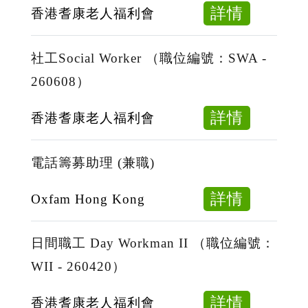
位
Assistan
about
詳情
香港耆康老人福利會
編
（職
福
號：
位
利
社工Social Worker （職位編號：SWA -
PCW
編
工
-
260608）
號：
作
260623
PGA
員
about
詳情
香港耆康老人福利會
-
（督
社
260623
導）
工
電話籌募助理 (兼職)
Welfare
Social
Worker
Worker
about
詳情
Oxfam Hong Kong
（Super
（職
電
（職
位
話
日間職工 Day Workman II （職位編號：
位
編
籌
WII - 260420）
編
號：
募
號：
SWA
助
about
詳情
香港耆康老人福利會