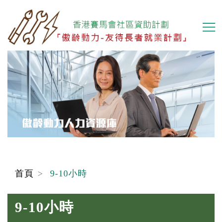
移
至
主
內
容
首頁
9-10小時
9-10小時