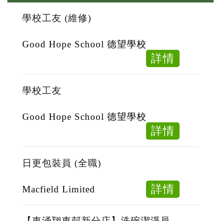
學校工友 (維修)
Good Hope School 德望學校
about
詳情
學
校
學校工友
工
友
Good Hope School 德望學校
(維
about
詳情
修)
學
校
日更包裝員 (全職)
工
友
about
詳情
Macfield Limited
日
更
【東涌翔東邨新分店】洗碗潔淨員