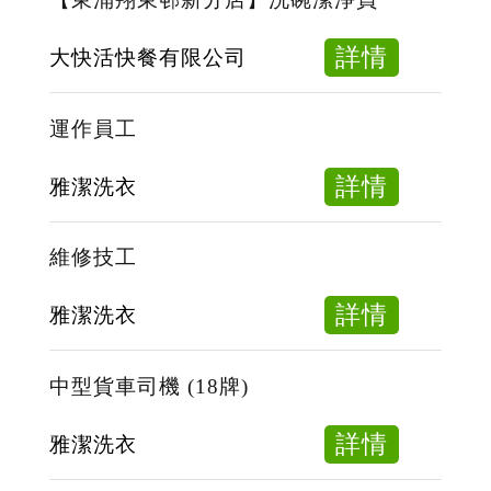
包
裝
about
詳情
大快活快餐有限公司
員
【東
(全
涌
運作員工
職)
翔
東
about
詳情
雅潔洗衣
邨
運
新
作
維修技工
分
員
店】
工
about
詳情
雅潔洗衣
洗
維
碗
修
中型貨車司機 (18牌)
潔
技
淨
工
about
詳情
雅潔洗衣
員
中