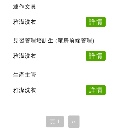
型
運作文員
貨
車
about
詳情
雅潔洗衣
司
運
機
作
見習管理培訓生 (廠房前線管理)
(18
文
牌)
員
about
詳情
雅潔洗衣
見
習
生產主管
管
理
about
詳情
雅潔洗衣
培
生
訓
產
生
主
Pagination
下
››
頁 1
(廠
管
一