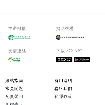
房
頁
前
線
管
理)
主辦機構：
捐助機構：
友情連結：
下載 e72 APP：
Footer menu
網站指南
有用連結
常見問題
聯絡我們
免責聲明
私隱政策
版權告示