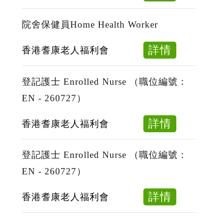
EN
Nurse
院
-
（職
舍
院舍保健員Home Health Worker
260803
位
保
編
健
about
詳情
香港耆康老人福利會
號：
員
院
EN
Home
舍
登記護士 Enrolled Nurse （職位編號：
-
Health
保
EN - 260727）
260727
Worker
健
（職
員
about
詳情
香港耆康老人福利會
位
Home
登
編
Health
記
登記護士 Enrolled Nurse （職位編號：
號：
Worker
護
EN - 260727）
HW
士
-
Enrolle
about
詳情
香港耆康老人福利會
260727
Nurse
登