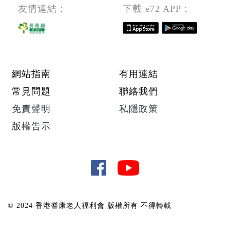
位
友情連結：
下載 e72 APP：
編
號：
DI/C
-
Footer menu
網站指南
有用連結
260727
常見問題
聯絡我們
免責聲明
私隱政策
版權告示
© 2024 香港耆康老人福利會 版權所有 不得轉載