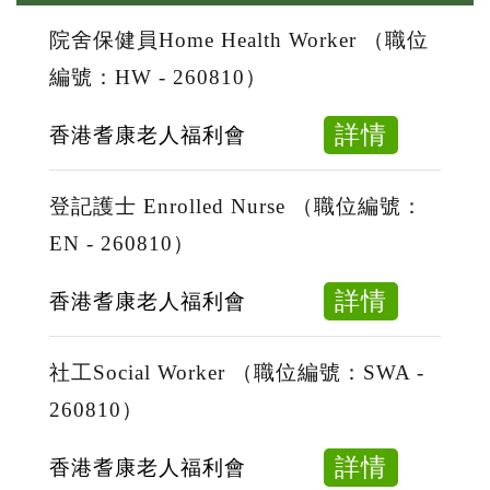
院舍保健員Home Health Worker （職位
編號：HW - 260810）
about
詳情
香港耆康老人福利會
院
舍
登記護士 Enrolled Nurse （職位編號：
保
EN - 260810）
健
員
about
詳情
香港耆康老人福利會
Home
登
Health
記
社工Social Worker （職位編號：SWA -
Worker
護
260810）
（職
士
位
Enrolle
about
詳情
香港耆康老人福利會
編