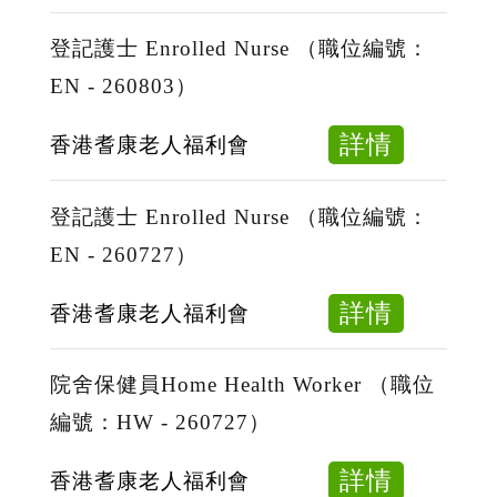
Nurse
社
號：
（職
工
登記護士 Enrolled Nurse （職位編號：
HW
位
Social
EN - 260803）
-
編
Worker
260810
號：
（職
about
詳情
香港耆康老人福利會
EN
位
登
-
編
記
登記護士 Enrolled Nurse （職位編號：
260810
號：
護
EN - 260727）
SWA
士
-
Enrolle
about
詳情
香港耆康老人福利會
260810
Nurse
登
（職
記
院舍保健員Home Health Worker （職位
位
護
編號：HW - 260727）
編
士
號：
Enrolle
about
詳情
香港耆康老人福利會