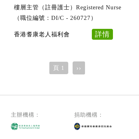
（職
記
樓層主管（註冊護士）Registered Nurse
位
護
（職位編號：DI/C - 260727）
編
士
號：
Enrolle
about
詳情
香港耆康老人福利會
EN
Nurse
樓
-
（職
層
260727
位
主
Pagination
編
下
››
頁 1
管
一
號：
（註
頁
EN
冊
-
護
260727
士）
Registe
主辦機構：
捐助機構：
Nurse
（職