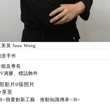
美英 June Wong
創意手作
才能及專長
UV滴膠、標誌飾件
部影片
0
張照片
分享至
<B>熱愛創新工藝 推動知識傳承</B>