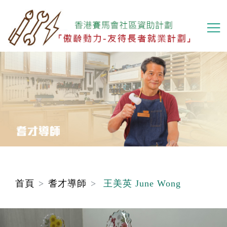
移
至
主
內
容
首頁
耆才導師
王美英 June Wong