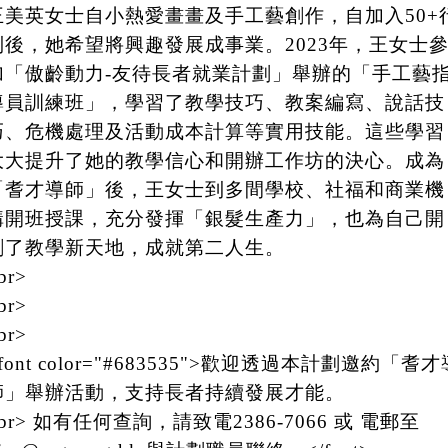
王美英女士自小熱愛畫畫及手工藝創作，自加入50+
列後，她希望將興趣發展成事業。2023年，王女士
加「傲齡動力-友待長者就業計劃」舉辦的「手工藝
導員訓練班」，學習了教學技巧、教案編寫、說話技
巧、危機處理及活動成本計算等實用技能。這些學習
大大提升了她的教學信心和開辦工作坊的決心。成為
「耆才導師」後，王女士到多間學校、社福和商業機
構開班授課，充分發揮「銀髮生產力」，也為自己開
創了教學新天地，成就第二人生。
br>
br>
br>
font color="#683535">歡迎透過本計劃邀約「耆才
師」舉辦活動，支持長者持續發展才能。
br> 如有任何查詢，請致電2386-7066 或 電郵至