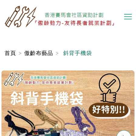
移
至
主
內
容
首頁
傲齡布藝品
斜背手機袋