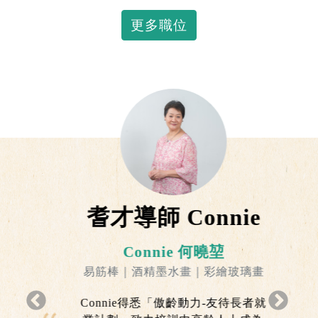
更多職位
耆才導師 Connie
Connie 何曉堃
易筋棒｜酒精墨水畫｜彩繪玻璃畫
Connie得悉「傲齡動力-友待長者就
Previous
下一頁