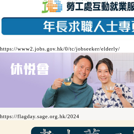
------------------- 工作車站：黃大仙、深水埗、
葵興、元朗、鰂魚涌、長沙灣、西九龍、屯門
（輕鐵） 職務簡介： •在車站協助乘客─尤其
是長者乘客 •於車站大堂或月台主動為乘客提
供關懷備至的服務及提供協助，包括解答乘客
查詢等 •向乘客介紹港鐵系統設施及推廣安全
https://www2.jobs.gov.hk/0/tc/jobseeker/elderly/
訊息 •執行上司指派之職務 -----------------------
-------- 如有疑問請致電 2386-7066與本計劃
職員聯絡 。 下載職位申請表
https://flagday.sage.org.hk/2024