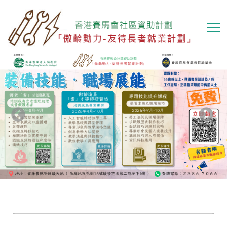
移
至
主
內
容
Previous
下一頁