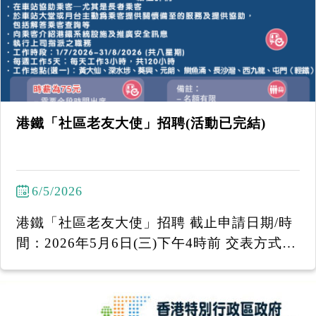
------------------- 「國泰附屬服務」行情招聘講
座 2026年5月26日(二)︱下午2時30分至下午4
時 地址：耆康會陳登匯駿天地 九龍油麻地東
莞街16號駿發花園I 號地舖 ----------------------
--------- 招聘講座提供不同的職位空缺：
港鐵「社區老友大使」招聘(活動已完結)
6/5/2026
港鐵「社區老友大使」招聘 截止申請日期/時
間：2026年5月6日(三)下午4時前 交表方式
(1) 親身/投寄到：香港耆康老人福利會陳登匯
駿天地 - 油麻地東莞街16號駿發花園第二期地
下I舖 (2) 電郵至 efep@sage.org.hk ------------