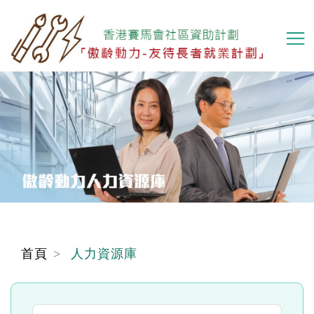
移
至
主
內
容
首頁
人力資源庫